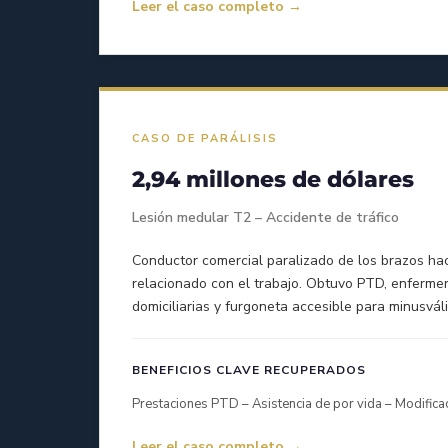
Leer el caso completo →
CASO DE PARÁLISIS
2,94 millones de dólares
Lesión medular T2 – Accidente de tráfico
Conductor comercial paralizado de los brazos hac
relacionado con el trabajo. Obtuvo PTD, enfermer
domiciliarias y furgoneta accesible para minusvál
BENEFICIOS CLAVE RECUPERADOS
Prestaciones PTD – Asistencia de por vida – Modific
Leer el caso completo →