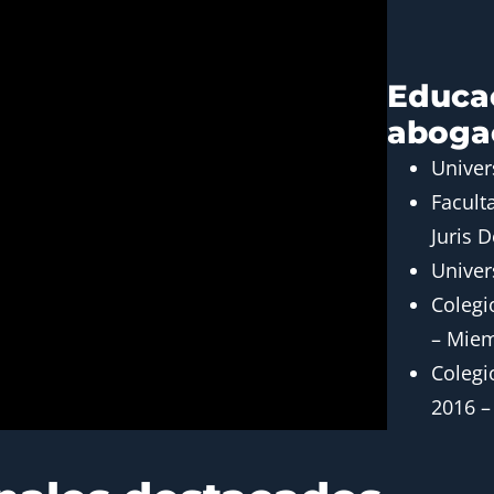
Educac
aboga
Univer
Facult
Juris 
Univer
Colegi
– Miem
Colegi
2016 –