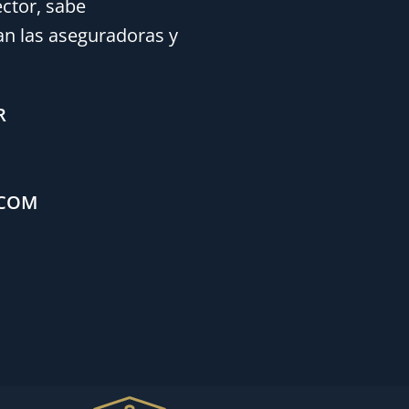
ector, sabe
n las aseguradoras y
R
.COM