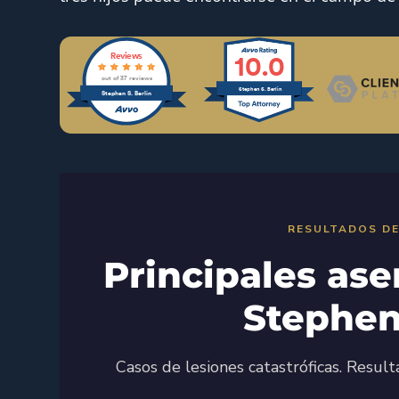
Reviews
10.0
out of 37 reviews
Stephen S. Berlin
Stephen S. Berlin
RESULTADOS DE
Principales as
Stephen
Casos de lesiones catastróficas. Result