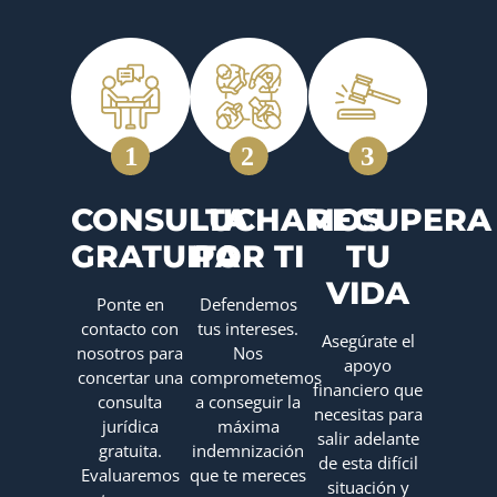
CONSULTA
LUCHAMOS
RECUPERA
GRATUITA
POR TI
TU
VIDA
Ponte en
Defendemos
contacto con
tus intereses.
Asegúrate el
nosotros para
Nos
apoyo
concertar una
comprometemos
financiero que
consulta
a conseguir la
necesitas para
jurídica
máxima
salir adelante
gratuita.
indemnización
de esta difícil
Evaluaremos
que te mereces
situación y