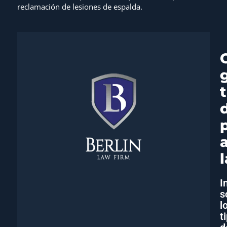
reclamación de lesiones de espalda.
I
s
l
t