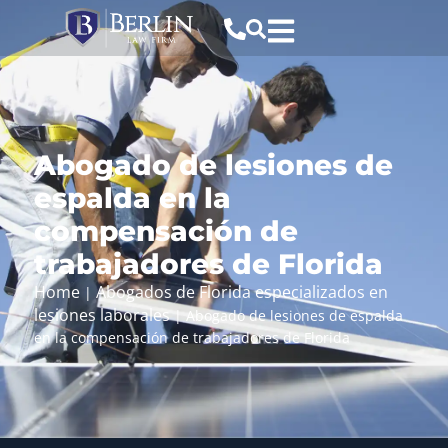
Abogado de lesiones de
espalda en la
compensación de
trabajadores de Florida
Home
Abogados de Florida especializados en
|
lesiones laborales
|
Abogado de lesiones de espalda
en la compensación de trabajadores de Florida