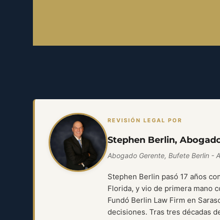
REVISIÓN LEGAL POR
Stephen Berlin, Abogad
Abogado Gerente, Bufete Berlin - 
Stephen Berlin pasó 17 años co
Florida, y vio de primera mano 
Fundó Berlin Law Firm en Saraso
decisiones. Tras tres décadas d