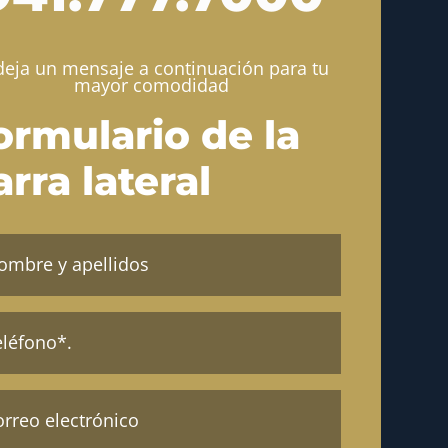
deja un mensaje a continuación para tu
mayor comodidad
ormulario de la
arra lateral
bre
lidos
atorio)
fono
atorio)
a
eo
trónico