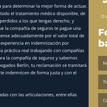
para determinar la mejor forma de actuar.
todo el tratamiento médico disponible, de
O 
 perdidos a los que tengas derecho, y
ue la compañía de seguros te pague una
F
ense adecuadamente por el valor total de
b
experiencia en indemnización por
ia práctica real trabajando con compañías
ara la compañía de seguros y sabemos
Nom
y
ogados Berlin, tu reclamación se tramitará
apel
(Oblig
 te indemnicen de forma justa y con el
Telé
(Oblig
as con las articulaciones, entre ellas
Enví
un
corr
elec