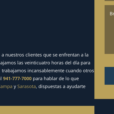
a
Men
(Oblig
(Oblig
e a nuestros clientes que se enfrentan a la
ajamos las veinticuatro horas del día para
ón, trabajamos incansablemente cuando otros
al
941-777-7000
para hablar de lo que
Tampa
y
Sarasota
, dispuestas a ayudarte