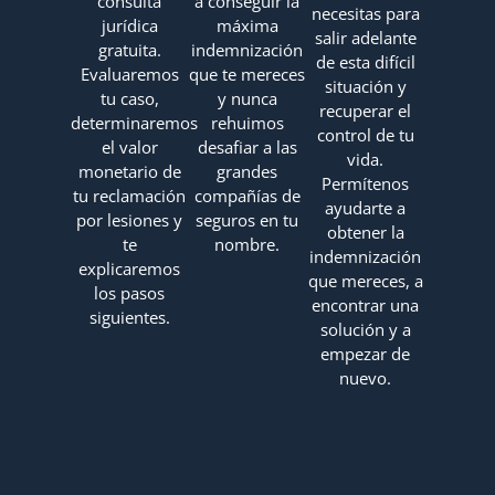
consulta
a conseguir la
necesitas para
jurídica
máxima
salir adelante
gratuita.
indemnización
de esta difícil
Evaluaremos
que te mereces
situación y
tu caso,
y nunca
recuperar el
determinaremos
rehuimos
control de tu
el valor
desafiar a las
vida.
monetario de
grandes
Permítenos
tu reclamación
compañías de
ayudarte a
por lesiones y
seguros en tu
obtener la
te
nombre.
indemnización
explicaremos
que mereces, a
los pasos
encontrar una
siguientes.
solución y a
empezar de
nuevo.