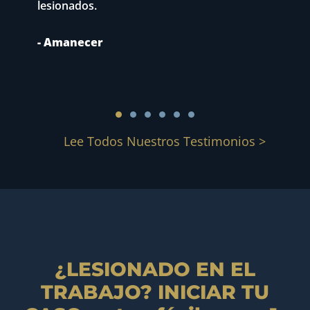
lesionados.
p
A
c
- Amanecer
-
Lee Todos Nuestros Testimonios >
¿LESIONADO EN EL
TRABAJO? INICIAR TU