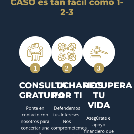
CASO es tan fácil como 1-
2-3
CONSULTA
LUCHAMOS
RECUPERA
GRATUITA
POR TI
TU
VIDA
Ponte en
Defendemos
contacto con
tus intereses.
Asegúrate el
nosotros para
Nos
apoyo
concertar una
comprometemos
financiero que