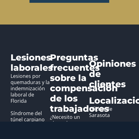
Lesiones
Preguntas
Opiniones
laborales
frecuentes
de
Lesiones por
sobre la
quemaduras y la
clientes
compensación
indemnización
laboral de
de los
Localizaci
Florida
trabajadores
Oficina de
Síndrome del
Sarasota
¿Necesito un
túnel carpiano
abogado para
Abogados de
mi caso de
Abogado de
Compensación
compensación
lesiones