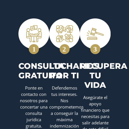
CONSULTA
LUCHAMOS
RECUPERA
GRATUITA
POR TI
TU
VIDA
Ponte en
Defendemos
contacto con
tus intereses.
Asegúrate el
nosotros para
Nos
apoyo
concertar una
comprometemos
financiero que
consulta
a conseguir la
necesitas para
jurídica
máxima
salir adelante
gratuita.
indemnización
de esta difícil