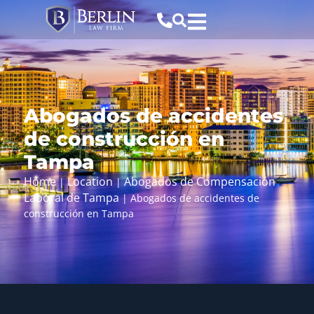
Abogados de accidentes
de construcción en
Tampa
Home
Location
Abogados de Compensación
|
|
Laboral de Tampa
|
Abogados de accidentes de
construcción en Tampa