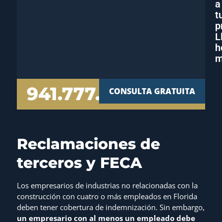
a
t
p
L
h
m
941.777.7000
CONSULTA GRATUITA
Reclamaciones de
terceros y FECA
Los empresarios de industrias no relacionadas con la
construcción con cuatro o más empleados en Florida
deben tener cobertura de indemnización. Sin embargo,
un empresario con al menos un empleado debe