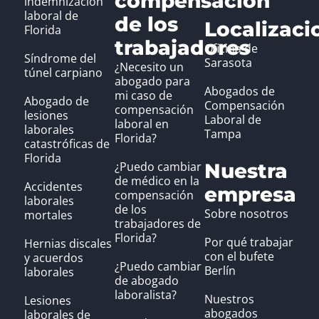
compensación
indemnización
laboral de
de los
Localizaci
Florida
trabajadores
Oficina de
Síndrome del
Sarasota
¿Necesito un
túnel carpiano
abogado para
Abogados de
mi caso de
Abogado de
Compensación
compensación
lesiones
Laboral de
laboral en
laborales
Tampa
Florida?
catastróficas de
Florida
¿Puedo cambiar
Nuestra
de médico en la
Accidentes
empresa
compensación
laborales
de los
Sobre nosotros
mortales
trabajadores de
Florida?
Por qué trabajar
Hernias discales
con el bufete
y acuerdos
¿Puedo cambiar
Berlín
laborales
de abogado
laboralista?
Nuestros
Lesiones
abogados
laborales de