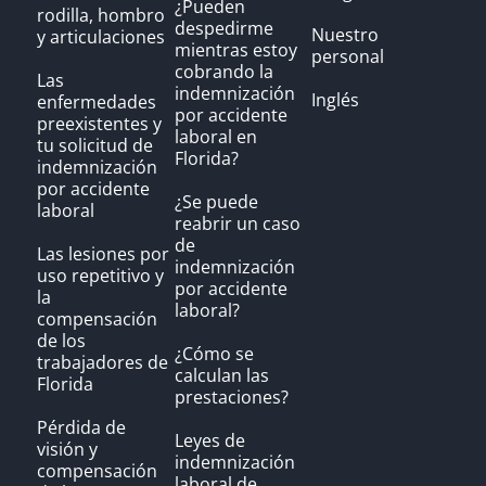
¿Pueden
rodilla, hombro
despedirme
Nuestro
y articulaciones
mientras estoy
personal
cobrando la
Las
indemnización
Inglés
enfermedades
por accidente
preexistentes y
laboral en
tu solicitud de
Florida?
indemnización
por accidente
¿Se puede
laboral
reabrir un caso
de
Las lesiones por
indemnización
uso repetitivo y
por accidente
la
laboral?
compensación
de los
¿Cómo se
trabajadores de
calculan las
Florida
prestaciones?
Pérdida de
Leyes de
visión y
indemnización
compensación
laboral de