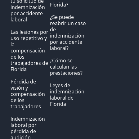
tu solicitud de
Florida?
indemnización
por accidente
¿Se puede
laboral
reabrir un caso
de
Las lesiones por
indemnización
uso repetitivo y
por accidente
la
laboral?
compensación
de los
¿Cómo se
trabajadores de
calculan las
Florida
prestaciones?
Pérdida de
Leyes de
visión y
indemnización
compensación
laboral de
de los
Florida
trabajadores
Indemnización
laboral por
pérdida de
audición