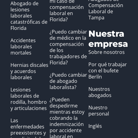
mi caso de
Abogado de
Compensación
compensación
lesiones
Laboral de
laboral en
laborales
Tampa
Florida?
catastróficas de
Florida
¿Puedo cambiar
Nuestra
de médico en la
Accidentes
empresa
compensación
laborales
de los
Sobre nosotros
mortales
trabajadores de
Florida?
Por qué trabajar
Hernias discales
con el bufete
y acuerdos
¿Puedo cambiar
Berlín
laborales
de abogado
laboralista?
Nuestros
Lesiones
abogados
laborales de
¿Pueden
rodilla, hombro
despedirme
Nuestro
y articulaciones
mientras estoy
personal
cobrando la
Las
indemnización
Inglés
enfermedades
por accidente
preexistentes y
laboral en