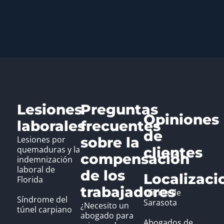
Lesiones
Preguntas
Opiniones
laborales
frecuentes
de
Lesiones por
sobre la
quemaduras y la
clientes
compensación
indemnización
laboral de
de los
Localizaci
Florida
trabajadores
Oficina de
Síndrome del
Sarasota
¿Necesito un
túnel carpiano
abogado para
Abogados de