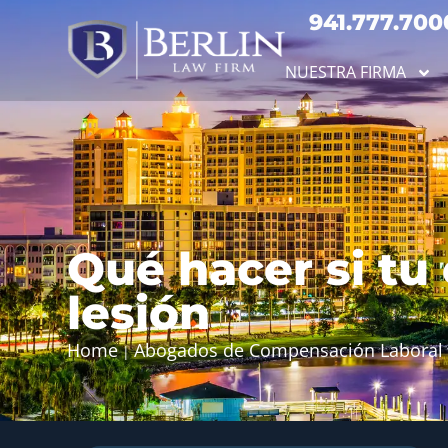
941.777.700
NUESTRA FIRMA
Qué hacer si tu
lesión
Home
Abogados de Compensación Laboral 
|