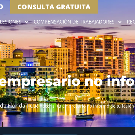
CONSULTA GRATUITA
0
LESIONES
COMPENSACIÓN DE TRABAJADORES
RE
 empresario no inf
de Florida
|
Qué hacer si tu empresario no informó de tu lesión