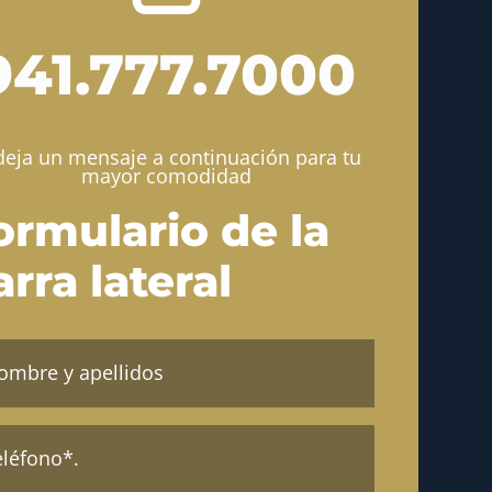
941.777.7000
deja un mensaje a continuación para tu
mayor comodidad
ormulario de la
arra lateral
bre
lidos
atorio)
fono
atorio)