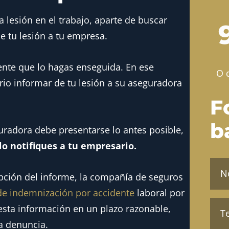
a lesión en el trabajo, aparte de buscar
e tu lesión a tu empresa.
ente que lo hagas enseguida. En ese
O 
io informar de tu lesión a su aseguradora
F
b
guradora debe presentarse lo antes posible,
lo notifiques a tu empresario.
Nom
y
cepción del informe, la compañía de seguros
apel
(Oblig
de indemnización por accidente
laboral por
Telé
 esta información en un plazo razonable,
(Oblig
a denuncia.