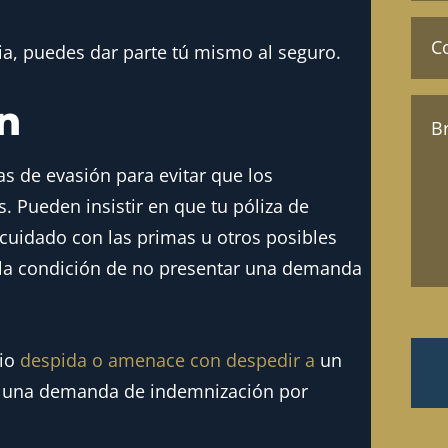
Enví
un
ia, puedes dar parte tú mismo al seguro.
corr
elec
a
Men
(Oblig
ón
(Oblig
s de evasión para evitar que los
 Pueden insistir en que tu póliza de
cuidado con las primas u otros posibles
 la condición de no presentar una demanda
rio
despida o amenace con despedir a
un
r una demanda de indemnización por